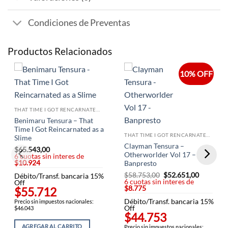
Condiciones de Preventas
Productos Relacionados
10% OFF
THAT TIME I GOT RENCARNATED AS A SLIME
Benimaru Tensura – That
Time I Got Reincarnated as a
THAT TIME I GOT RENCARNATED AS A SLIME
Slime
Clayman Tensura –
$
65.543,00
Otherworlder Vol 17 –
6 cuotas sin interes de
$10.924
Banpresto
$
58.753,00
El
$
52.651,00
El
Débito/Transf. bancaria 15%
6 cuotas sin interes de
precio
precio
Off
$8.775
original
actual
$55.712
era:
es:
Débito/Transf. bancaria 15%
$58.753,00.
$52.651,
Precio sin impuestos nacionales:
Off
$46.043
$44.753
AGREGAR AL CARRITO
Precio sin impuestos nacionales: