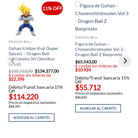
11% OFF
DRAGON BALL
DRAGON BALL
Figura de Gohan –
Gohan Ichiban Kuji (Super
Chosenshiretsuden Vol 3 –
Saiyan) – Dragon Ball
Dragon Ball Z Banpresto
Ichibansho (Vs Omnibus
$
65.543,00
Great)
6 cuotas sin interes de
$10.924
$
150.733,00
El
$
134.377,00
El
6 cuotas sin interes de
precio
precio
Débito/Transf. bancaria 15%
$22.396
original
actual
Off
era:
es:
$55.712
Débito/Transf. bancaria 15%
$150.733,00.
$134.377,00.
Off
Precio sin impuestos nacionales:
$114.220
$46.043
Precio sin impuestos nacionales:
$94.397
AGREGAR AL CARRITO
AGREGAR AL CARRITO