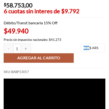
58.753,00
$
6 cuotas sin interes de
$9.792
Débito/Transf. bancaria 15% Off
$49.940
Precio sin impuestos nacionales: $41.273
Vegeta Clearise (Super Saiyan) - Dragon Ball Banpresto (OUTLET) cant
$ ARS
AGREGAR AL CARRITO
SKU:
BABP13057