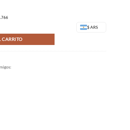
9.766
ns - Dragon Ball Z - Banpresto cantidad
$ ARS
 CARRITO
migos: