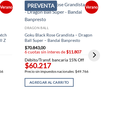
PREVENTA
PREVEN
Verano
Verano
DRAGON BALL
atch
Goku Black Rose Grandista – Dragon
ll Z
Ball Super – Bandai Banpresto
$
70.843,00
6 cuotas sin interes de
$11.807
Débito/Transf. bancaria 15% Off
$60.217
DRAGON BAL
766
Precio sin impuestos nacionales: $49.766
Cell jr figu
Banpresto –
AGREGAR AL CARRITO
$
70.843,00
6 cuotas sin
Débito/Trans
$60.21
Precio sin imp
AGREGAR 