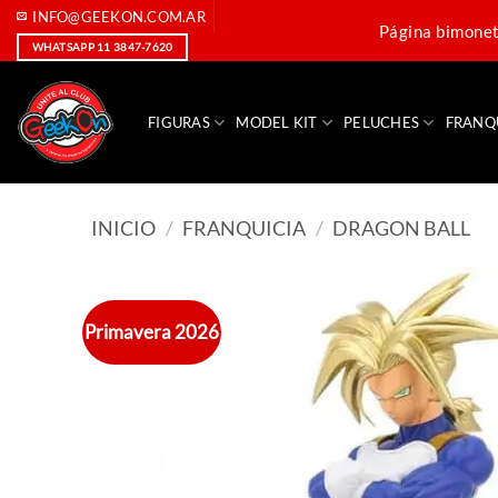
Saltar
INFO@GEEKON.COM.AR
Página bimoneta
al
WHATSAPP 11 3847-7620
contenido
FIGURAS
MODEL KIT
PELUCHES
FRANQ
INICIO
/
FRANQUICIA
/
DRAGON BALL
Primavera 2026