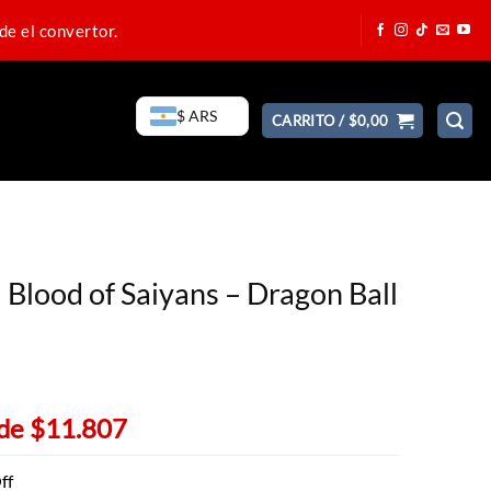
de el convertor.
$ ARS
CARRITO /
$
0,00
– Blood of Saiyans – Dragon Ball
 de
$11.807
ff