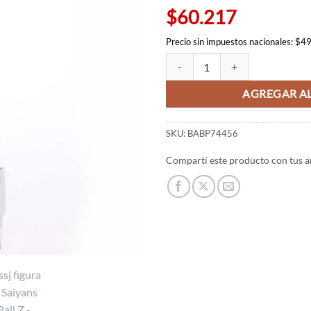
$60.217
Precio sin impuestos nacionales: $4
Trunks ssj figura - Blood of Saiya
AGREGAR AL
SKU:
BABP74456
Compartí este producto con tus a