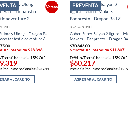
VENTA
PREVENTA
Verano
N BALL
DRAGON BALL
Bulma y Ulong – Dragon Ball –
Gohan Super Saiyan 2 figura – M
nsho fantastic adventure 3
Makers – Banpresto – Dragon Ba
75,00
$
70.843,00
s sin interes de
$23.396
6 cuotas sin interes de
$11.807
/Transf. bancaria 15% Off
Débito/Transf. bancaria 15% Off
9.319
$60.217
in impuestos nacionales: $98.611
Precio sin impuestos nacionales: $49.
EGAR AL CARRITO
AGREGAR AL CARRITO