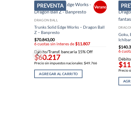
PREVENTA
PRE
Verano
DRAGON BALL
Trunks Solid Edge Works – Dragon Ball
DRAGO
Z – Banpresto
Goku, 
$
70.843,00
Ichiba
6 cuotas sin interes de
$11.807
$
140.3
6 cuota
Débito/Transf. bancaria 15% Off
$60.217
Débito
$11
Precio sin impuestos nacionales: $49.766
Precio s
AGREGAR AL CARRITO
AGR