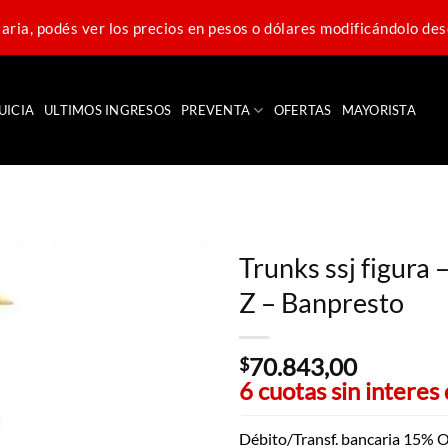
ria, podés ver los precios en pesos o dólares modificándolo des
UICIA
ULTIMOS INGRESOS
PREVENTA
OFERTAS
MAYORISTA
Trunks ssj figura 
Z – Banpresto
70.843,00
$
6 cuotas sin interes
Débito/Transf. bancaria 15% O