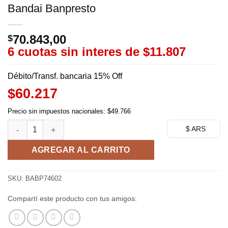
Bandai Banpresto
70.843,00
$
6 cuotas sin interes de
$11.807
Débito/Transf. bancaria 15% Off
$60.217
Precio sin impuestos nacionales: $49.766
Son Goku History Box - Dragon Ball - Bandai Banpresto cantid
$ ARS
AGREGAR AL CARRITO
SKU:
BABP74602
Compartí este producto con tus amigos: