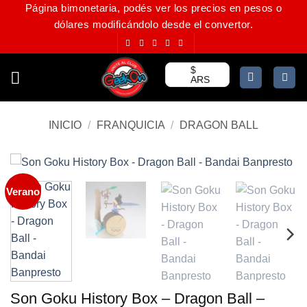
Página bimonetaria, podés ver los precios en pesos o
Saltar
dólares modificándolo desde el convertor.
al
contenido
$
ARS
INICIO
/
FRANQUICIA
/
DRAGON BALL
Verano
Son Goku History Box – Dragon Ball –