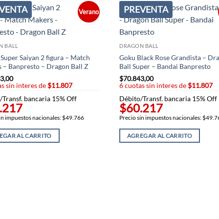
VENTA
PREVENTA
Verano
N BALL
DRAGON BALL
Super Saiyan 2 figura – Match
Goku Black Rose Grandista – Dr
 – Banpresto – Dragon Ball Z
Ball Super – Bandai Banpresto
3,00
$
70.843,00
s sin interes de
$11.807
6 cuotas sin interes de
$11.807
/Transf. bancaria 15% Off
Débito/Transf. bancaria 15% Off
.217
$60.217
in impuestos nacionales: $49.766
Precio sin impuestos nacionales: $49.
EGAR AL CARRITO
AGREGAR AL CARRITO