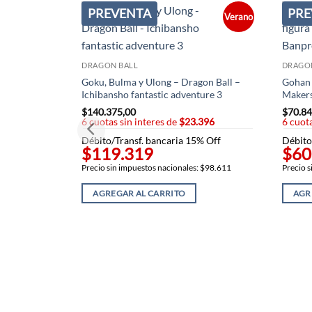
PREVENTA
PRE
Verano
DRAGON BALL
DRAGO
Goku, Bulma y Ulong – Dragon Ball –
Gohan 
Ichibansho fantastic adventure 3
Makers
$
140.375,00
$
70.84
6 cuotas sin interes de
$23.396
6 cuota
Débito/Transf. bancaria 15% Off
Débito
$119.319
$60
Precio sin impuestos nacionales: $98.611
Precio s
AGREGAR AL CARRITO
AGR