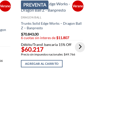
PREVENTA
PREVEN
Verano
Verano
DRAGON BALL
Trunks Solid Edge Works – Dragon Ball
DRAGON BAL
Z – Banpresto
agon
Whis figura 
$
70.843,00
Edge Works 
6 cuotas sin interes de
$11.807
$
70.843,00
6 cuotas sin
Débito/Transf. bancaria 15% Off
$60.217
Débito/Trans
$60.21
Precio sin impuestos nacionales: $49.766
766
Precio sin imp
AGREGAR AL CARRITO
AGREGAR 