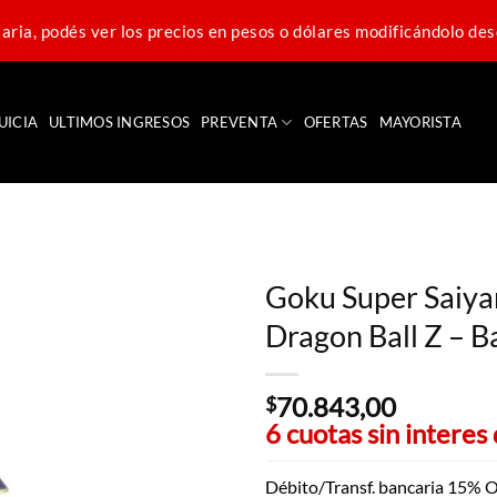
ria, podés ver los precios en pesos o dólares modificándolo des
UICIA
ULTIMOS INGRESOS
PREVENTA
OFERTAS
MAYORISTA
Goku Super Saiyan
Dragon Ball Z – 
70.843,00
$
6 cuotas sin interes
Débito/Transf. bancaria 15% O