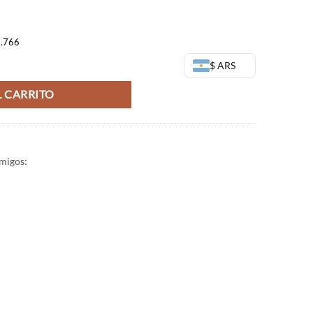
9.766
 of Saiyans - Dragon Ball Z - Banpresto cantidad
$ ARS
 CARRITO
migos: