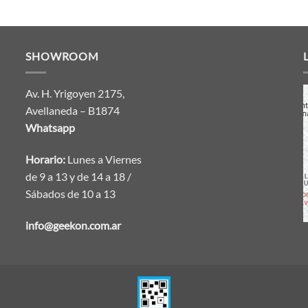
SHOWROOM
Av. H. Yrigoyen 2175,
Avellaneda – B1874
Whatsapp
Horario:
Lunes a Viernes
de 9 a 13 y de 14 a 18 /
Sábados de 10 a 13
info@geekon.com.ar