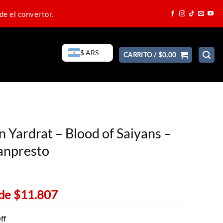
de el convertor.
$ ARS
CARRITO /
$
0,00
 Yardrat – Blood of Saiyans –
Banpresto
 de
$11.807
ff