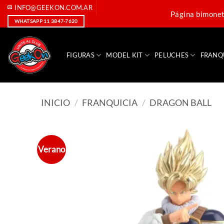
Saltar
INFO@GEEKON.COM.AR
Página bimoneta
al
WHATSAPP 11 3847-7620
contenido
FIGURAS
MODEL KIT
PELUCHES
FRANQ
INICIO
/
FRANQUICIA
/
DRAGON BALL
Verano