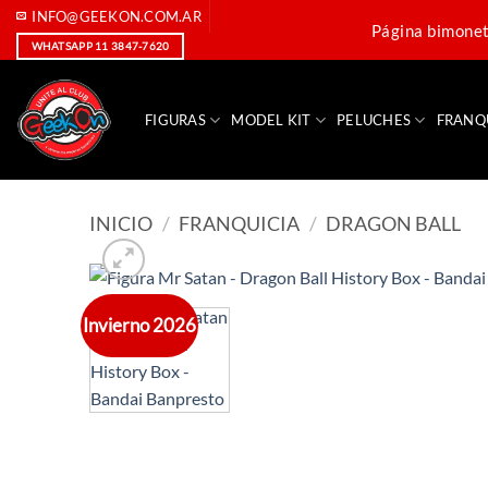
Saltar
INFO@GEEKON.COM.AR
Página bimoneta
al
WHATSAPP 11 3847-7620
contenido
FIGURAS
MODEL KIT
PELUCHES
FRANQ
INICIO
/
FRANQUICIA
/
DRAGON BALL
Invierno 2026