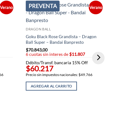
PREVENTA
PREVEN
Verano
Verano
DRAGON BALL
Goku Black Rose Grandista – Dragon
Ball Super – Bandai Banpresto
$
70.843,00
6 cuotas sin interes de
$11.807
Débito/Transf. bancaria 15% Off
$60.217
DRAGON BAL
766
Precio sin impuestos nacionales: $49.766
Trunks Soli
Z – Banpres
AGREGAR AL CARRITO
$
70.843,00
6 cuotas sin
Débito/Trans
$60.21
Precio sin imp
AGREGAR 