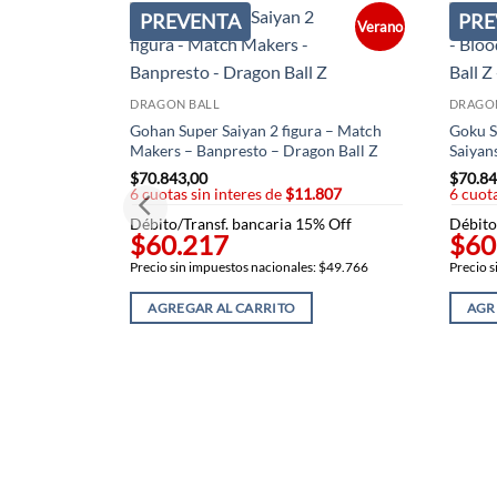
PREVENTA
PRE
Verano
DRAGON BALL
DRAGO
Gohan Super Saiyan 2 figura – Match
Goku S
Makers – Banpresto – Dragon Ball Z
Saiyan
$
70.843,00
$
70.84
6 cuotas sin interes de
$11.807
6 cuota
Débito/Transf. bancaria 15% Off
Débito
$60.217
$60
Precio sin impuestos nacionales: $49.766
Precio s
AGREGAR AL CARRITO
AGR