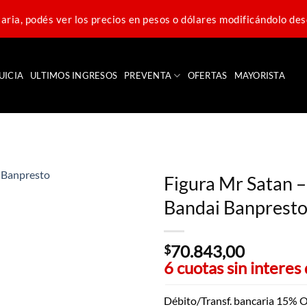
ria, podés ver los precios en pesos o dólares modificándolo des
UICIA
ULTIMOS INGRESOS
PREVENTA
OFERTAS
MAYORISTA
Figura Mr Satan –
Bandai Banprest
70.843,00
$
6 cuotas sin interes
Débito/Transf. bancaria 15% O