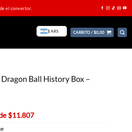
de el convertor.
$ ARS
CARRITO /
$
0,00
 Dragon Ball History Box –
o
 de
$11.807
ff