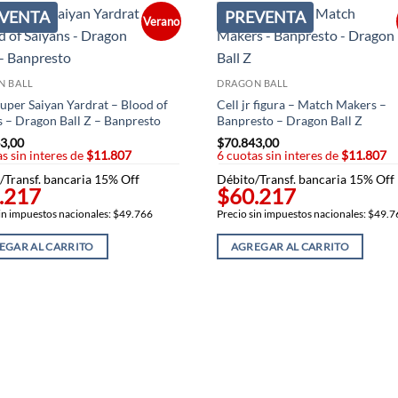
VENTA
PREVENTA
Verano
N BALL
DRAGON BALL
uper Saiyan Yardrat – Blood of
Cell jr figura – Match Makers –
s – Dragon Ball Z – Banpresto
Banpresto – Dragon Ball Z
3,00
$
70.843,00
s sin interes de
$11.807
6 cuotas sin interes de
$11.807
/Transf. bancaria 15% Off
Débito/Transf. bancaria 15% Off
.217
$60.217
in impuestos nacionales: $49.766
Precio sin impuestos nacionales: $49.
EGAR AL CARRITO
AGREGAR AL CARRITO