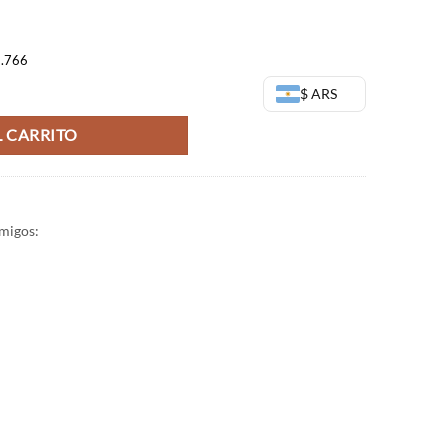
9.766
story Box - Bandai Banpresto cantidad
$ ARS
 CARRITO
migos: