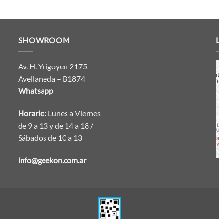
SHOWROOM
Av. H. Yrigoyen 2175,
Avellaneda – B1874
Whatsapp
Horario:
Lunes a Viernes
de 9 a 13 y de 14 a 18 /
Sábados de 10 a 13
info@geekon.com.ar