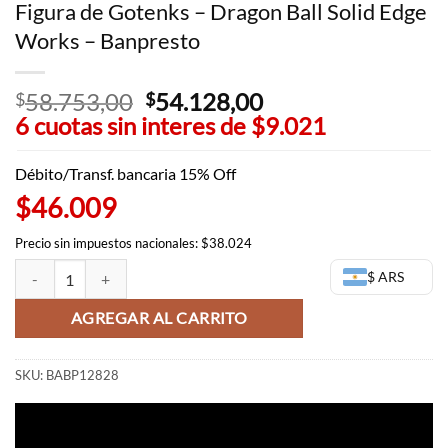
Figura de Gotenks – Dragon Ball Solid Edge
Works – Banpresto
58.753,00
El
54.128,00
El
$
$
6 cuotas sin interes de
precio
$9.021
precio
original
actual
era:
es:
Débito/Transf. bancaria 15% Off
$58.753,00.
$54.128,00.
$46.009
Precio sin impuestos nacionales: $38.024
Figura de Gotenks - Dragon Ball Solid Edge Works - Banpresto cantid
$ ARS
AGREGAR AL CARRITO
SKU:
BABP12828