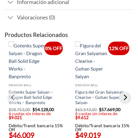
Información adicional
Valoraciones (0)
Productos Relacionados
8% OFF
12% OFF
DRAGON BALL
DRAGON BALL
Gotenks Super Saiyan –
Figura del Gran Saiyaman
Dragon Ball Solid Edge
Clearise – Gohan Super
Works – Banpresto
Saiyan
$
58.753,00
El
$
54.128,00
El
$
65.543,00
El
$
57.669,00
El
6 cuotas sin interes de
precio
precio
6 cuotas sin interes de
precio
precio
$9.021
original
actual
$9.612
original
actual
era:
es:
era:
es:
Débito/Transf. bancaria 15%
$58.753,00.
$54.128,00.
Débito/Transf. bancaria 15%
$65.543,00.
$57.669,
Off
Off
$46.009
$49.019