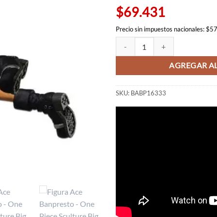
$69.431
Precio sin impuestos nacionales: $5
Figura Ace Banpresto - One Piece 
AGREGAR AL
SKU:
BABP16333