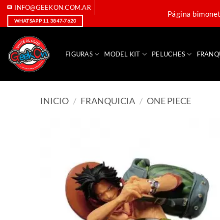
Saltar
INFO@GEEKON.COM.AR
Página bimoneta
al
WHATSAPP 11 3847-7620
contenido
FIGURAS
MODEL KIT
PELUCHES
FRANQ
INICIO
/
FRANQUICIA
/
ONE PIECE