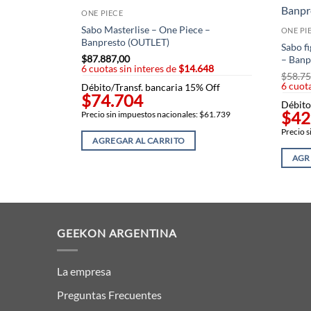
ONE PIECE
Sabo Masterlise – One Piece –
ONE PI
Banpresto (OUTLET)
Sabo f
$
87.887,00
– Banp
6 cuotas sin interes de
$14.648
$
58.75
6 cuota
Débito/Transf. bancaria 15% Off
$74.704
Débito
$42
Precio sin impuestos nacionales: $61.739
Precio s
AGREGAR AL CARRITO
AGR
GEEKON ARGENTINA
La empresa
Preguntas Frecuentes