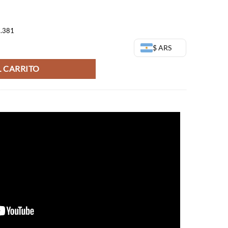
7.381
Sculture Big 4 (Vol 7) cantidad
$ ARS
 CARRITO