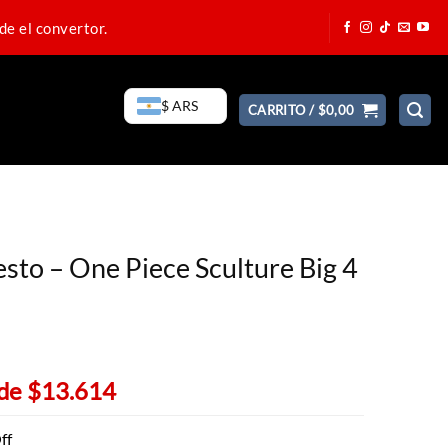
de el convertor.
$ ARS
CARRITO /
$
0,00
sto – One Piece Sculture Big 4
 de
$13.614
ff