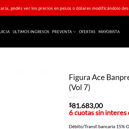
ria, podés ver los precios en pesos o dólares modificándolo des
UICIA
ULTIMOS INGRESOS
PREVENTA
OFERTAS
MAYORISTA
Figura Ace Banpre
(Vol 7)
81.683,00
$
6 cuotas sin interes
Débito/Transf. bancaria 15% O