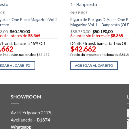
ECE
ONE PIECE
igura – One Piece Magazine Vol 2
Figura de Portgas D Ace – One P
resto
Magazine Vol 1 – Banpresto (OU
3,00
El
$
50.190,00
El
$
58.753,00
El
$
50.190,00
El
s sin interes de
precio
$8.365
precio
6 cuotas sin interes de
precio
$8.365
precio
original
actual
original
actual
/Transf. bancaria 15% Off
Débito/Transf. bancaria 15% Off
era:
es:
era:
es:
.662
$42.662
$58.753,00.
$50.190,00.
$58.753,00.
$50.190,
in impuestos nacionales: $35.257
Precio sin impuestos nacionales: $35.
EGAR AL CARRITO
AGREGAR AL CARRITO
SHOWROOM
Av. H. Yrigoyen 2175,
Avellaneda – B1874
Whatsapp