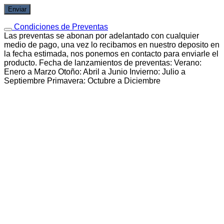
Condiciones de Preventas
Las preventas se abonan por adelantado con cualquier
medio de pago, una vez lo recibamos en nuestro deposito en
la fecha estimada, nos ponemos en contacto para enviarle el
producto. Fecha de lanzamientos de preventas: Verano:
Enero a Marzo Otoño: Abril a Junio Invierno: Julio a
Septiembre Primavera: Octubre a Diciembre
Verano
PREVENTA
PREVENTA
PREVENTA
PREVENTA
PREVENTA
PREVENTA
PREVENTA
PREVENTA
Vista rápida
Naruto Shippuden
Memorable saga Sasuke Uchiha e Itachi Uchiha –
Bandai Banpresto