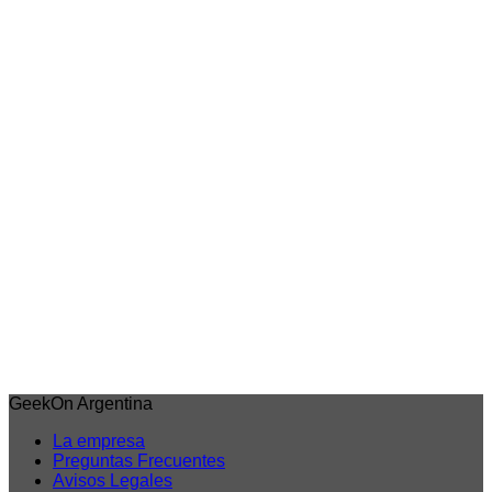
Verano
Vista rápida
Naruto Shippuden
Figura Naruto Uzumaki – Naruto 72 series –
Bandai Banpresto
$
70.843,00
6 cuotas sin interes de
$11.807
Débito/Transf. bancaria 15% Off
$60.217
Precio sin impuestos nacionales: $49.766
Agregar al carrito
GeekOn Argentina
La empresa
Preguntas Frecuentes
Avisos Legales