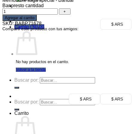
Memorable saga special - Bandai
Banpresto cantidad
Ofertas
Mayorista
Agregar al carrito
SKU:
BABP71678
$ ARS
Carrito /
$
0,00
Compartí este producto con tus amigos:
No hay productos en el carrito.
Volver a la tienda
Buscar por:
$ ARS
$ ARS
Buscar por:
Carrito