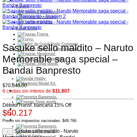
Bandai
Good Smile
Sasuke sello maldito – Naruto
Memorable saga special –
Bandai Banpresto
Model Kit
$
70.843,00
PELUCHES
6 cuotas sin interes de
$11.807
Débito/Transf. bancaria 15% Off
Franquicia
$60.217
Ultimos Ingresos
Preventa
Precio sin impuestos nacionales: $49.766
Sasuke sello maldito - Naruto