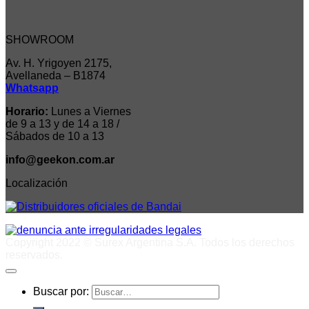
SHOWROOM
Av. H. Yrigoyen 2175,
Avellaneda – B1874
Whatsapp
Horario:
Lunes a Viernes
de 9 a 13 y de 14 a 18 /
Sábados de 10 a 13
info@geekon.com.ar
Localización
Copyright 2022 © Surex Argentina S.A. Todos los derechos
reservados.
Buscar por: