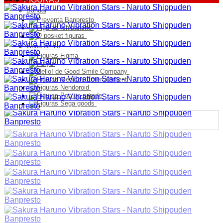
Bandai
Good Smile
Model Kit
PELUCHES
Franquicia
Ultimos Ingresos
Preventa