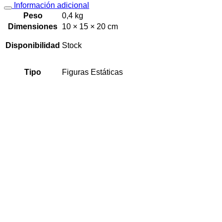
Información adicional
Peso
0,4 kg
Dimensiones
10 × 15 × 20 cm
Disponibilidad
Stock
Tipo
Figuras Estáticas
VISTA RÁPIDA
Naruto Shippuden
Figura de Kakashi Effectreme – Naruto Shippuden
Banpresto