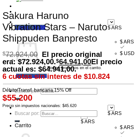
Ofertas
Mayorista
Sakura Haruno
Vibration Stars – Naruto
Carrito /
$
0,00
$ ARS
Shippuden Banpresto
$ ARS
72.924,00
El precio original
$
$ USD
era: $72.924,00.
64.941,00
El precio
$
actual es: $64.941,00.
No hay productos en el carrito.
6 cuotas sin interes de
$10.824
Volver a la tienda
Débito/Transf. bancaria 15% Off
Buscar por:
$55.200
Precio sin impuestos nacionales: $45.620
Buscar por:
$ ARS
$ ARS
Carrito
$ ARS