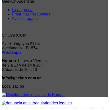
GeekOn Argentina
La empresa
Preguntas Frecuentes
Avisos Legales
SHOWROOM
Av. H. Yrigoyen 2175,
Avellaneda – B1874
Whatsapp
Horario:
Lunes a Viernes
de 9 a 13 y de 14 a 18 /
Sábados de 10 a 13
info@geekon.com.ar
Localización
Copyright 2022 © Surex Argentina S.A. Todos los derechos