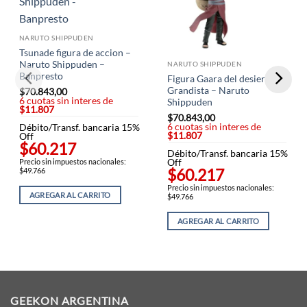
NARUTO SHIPPUDEN
Tsunade figura de accion –
Naruto Shippuden –
NARUTO SHIPPUDEN
Banpresto
Figura Gaara del desierto –
Grandista – Naruto
$
70.843,00
6 cuotas sin interes de
Shippuden
$11.807
$
70.843,00
6 cuotas sin interes de
Débito/Transf. bancaria 15%
$11.807
Off
$60.217
Débito/Transf. bancaria 15%
Off
Precio sin impuestos nacionales:
$60.217
$49.766
Precio sin impuestos nacionales:
AGREGAR AL CARRITO
$49.766
AGREGAR AL CARRITO
GEEKON ARGENTINA