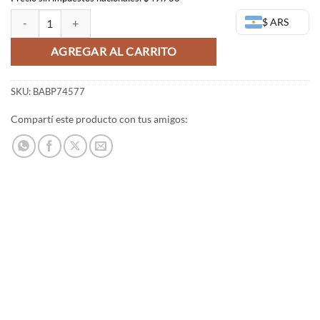
Memorable saga Sasuke Uchiha e Itachi Uchiha - Bandai Banpresto ca
$ ARS
AGREGAR AL CARRITO
SKU:
BABP74577
Compartí este producto con tus amigos: