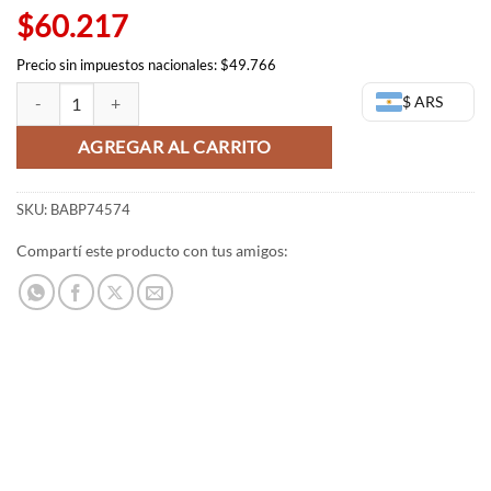
$60.217
Precio sin impuestos nacionales: $49.766
Figura de Jiraiya - Naruto Shippuden - Bandai Banpresto cantidad
$ ARS
AGREGAR AL CARRITO
SKU:
BABP74574
Compartí este producto con tus amigos: