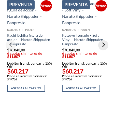
PREVENTA
PREVENTA
Verano
Verano
NARUTO SHIPPUDEN
NARUTO SHIPPUDEN
Itachi Uchiha figura de
Katsuyu Tsunade – Soft
accion – Naruto Shippuden
Vinyl – Naruto Shippuden –
– Banpresto
Banpresto
$
70.843,00
$
70.843,00
6 cuotas sin interes de
6 cuotas sin interes de
$11.807
$11.807
Débito/Transf. bancaria 15%
Débito/Transf. bancaria 15%
Off
Off
$60.217
$60.217
Precio sin impuestos nacionales:
Precio sin impuestos nacionales:
$49.766
$49.766
AGREGAR AL CARRITO
AGREGAR AL CARRITO