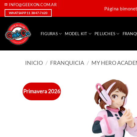
Saltar
INFO@GEEKON.COM.AR
Página bimoneta
al
WHATSAPP 11 3847-7620
contenido
FIGURAS
MODEL KIT
PELUCHES
FRANQ
INICIO
/
FRANQUICIA
/
MY HERO ACAD
Primavera 2026