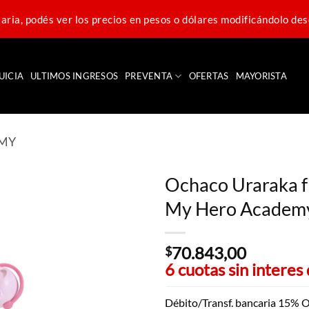
ria, podés ver los precios en pesos o dólares modificándolo des
UICIA
ULTIMOS INGRESOS
PREVENTA
OFERTAS
MAYORISTA
EMY
Ochaco Uraraka fi
My Hero Academ
70.843,00
$
6 cuotas sin interes
Débito/Transf. bancaria 15% O