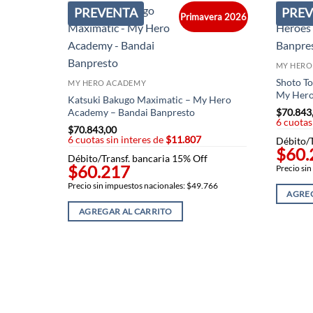
PREVENTA
PRE
Primavera 2026
MY HERO
Shoto T
MY HERO ACADEMY
My Hero
Katsuki Bakugo Maximatic – My Hero
$
70.843
Academy – Bandai Banpresto
6 cuotas
$
70.843,00
6 cuotas sin interes de
$11.807
Débito/T
$60.
Débito/Transf. bancaria 15% Off
$60.217
Precio si
Precio sin impuestos nacionales: $49.766
AGREG
AGREGAR AL CARRITO