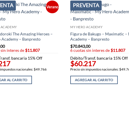
VENTA
PREVENTA
Verano
 ACADEMY
MY HERO ACADEMY
odoroki The Amazing Heroes –
Figura de Bakugo – Maximatic –
 Academy – Banpresto
Academy – Banpresto
,00
$
70.843,00
 sin interes de
$11.807
6 cuotas sin interes de
$11.807
ransf. bancaria 15% Off
Débito/Transf. bancaria 15% Off
217
$60.217
n impuestos nacionales: $49.766
Precio sin impuestos nacionales: $49.
AR AL CARRITO
AGREGAR AL CARRITO