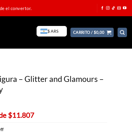
de el convertor.
$ ARS
CARRITO /
$
0,00
gura – Glitter and Glamours –
y
 de
$11.807
ff