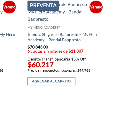
PREVENTA
PREV
Verano
Verano
MY HERO ACADEMY
 My Hero
Tomura Shigaraki Banpresto – My Hero
Academy – Bandai Banpresto
$
70.843,00
6 cuotas sin interes de
$11.807
Débito/Transf. bancaria 15% Off
$60.217
MY HERO
766
Precio sin impuestos nacionales: $49.766
Figura K
My Hero
AGREGAR AL CARRITO
$
70.843,
6 cuotas 
Débito/T
$60.
Precio sin
AGREG