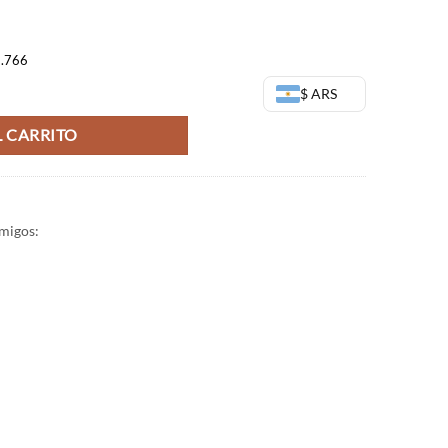
9.766
 and Glamours - My Hero Academy cantidad
$ ARS
 CARRITO
migos: