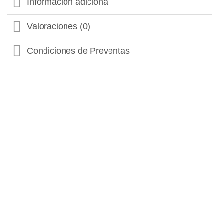
Información adicional
Valoraciones (0)
Condiciones de Preventas
PREVENTA
Verano
MY HERO ACADEMY
Shoto Todoroki The Amazing Heroes – My Hero
Academy – Banpresto
$
70.843,00
6 cuotas sin interes de
$11.807
Débito/Transf. bancaria 15% Off
$60.217
Precio sin impuestos nacionales: $49.766