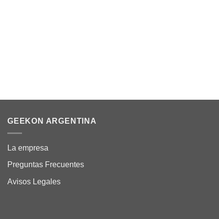
6 cuotas sin interes de
$11.807
Débito/Transf. bancaria 15% Off
$60.217
Precio sin impuestos nacionales: $49.766
AGREGAR AL CARRITO
GEEKON ARGENTINA
La empresa
Preguntas Frecuentes
Avisos Legales