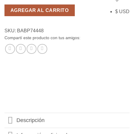
Hero
Academy
AGREGAR AL CARRITO
$ USD
-
Bandai
Banpresto
SKU:
BABP74448
cantidad
Compartí este producto con tus amigos:
Descripción