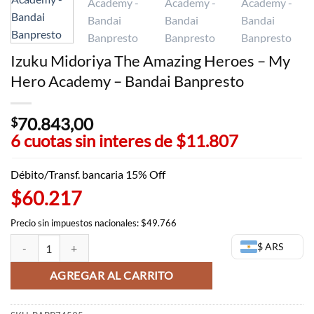
Izuku Midoriya The Amazing Heroes – My
Hero Academy – Bandai Banpresto
70.843,00
$
6 cuotas sin interes de
$11.807
Débito/Transf. bancaria 15% Off
$60.217
Precio sin impuestos nacionales: $49.766
Izuku Midoriya The Amazing Heroes - My Hero Academy - Bandai Ban
$ ARS
AGREGAR AL CARRITO