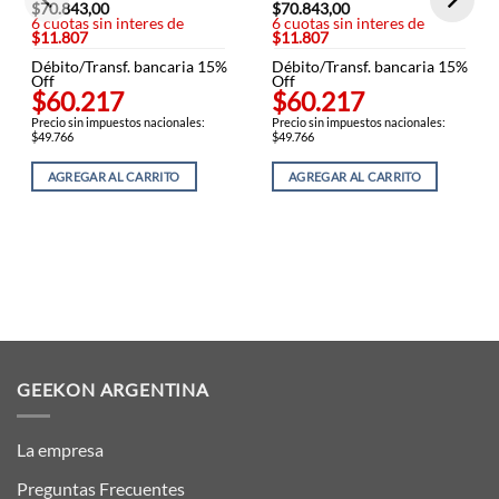
$
70.843,00
$
70.843,00
6 cuotas sin interes de
6 cuotas sin interes de
$11.807
$11.807
Débito/Transf. bancaria 15%
Débito/Transf. bancaria 15%
Off
Off
$60.217
$60.217
Precio sin impuestos nacionales:
Precio sin impuestos nacionales:
$49.766
$49.766
AGREGAR AL CARRITO
AGREGAR AL CARRITO
GEEKON ARGENTINA
La empresa
Preguntas Frecuentes