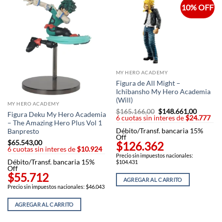
10% OFF
MY HERO ACADEMY
Figura de All Might –
Ichibansho My Hero Academia
(Will)
MY HERO ACADEMY
$
165.166,00
El
$
148.661,00
El
Figura Deku My Hero Academia
6 cuotas sin interes de
precio
$24.777
precio
– The Amazing Hero Plus Vol 1
original
actual
Débito/Transf. bancaria 15%
era:
es:
Banpresto
Off
$165.166,00.
$148.66
$
65.543,00
$126.362
6 cuotas sin interes de
$10.924
Precio sin impuestos nacionales:
Débito/Transf. bancaria 15%
$104.431
Off
$55.712
AGREGAR AL CARRITO
Precio sin impuestos nacionales: $46.043
AGREGAR AL CARRITO