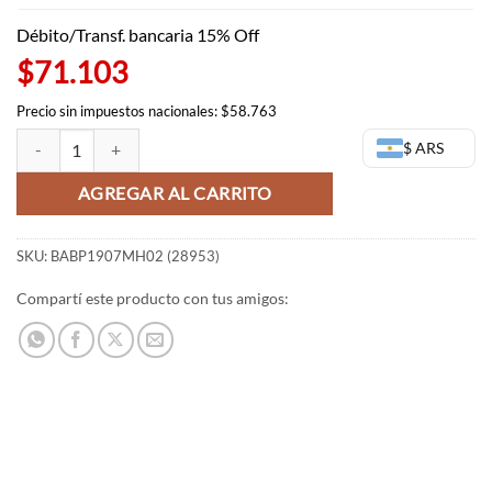
Débito/Transf. bancaria 15% Off
$71.103
Precio sin impuestos nacionales: $58.763
Figura Izuku Midoriya - My Hero Academia Enter The Hero (OUTLET) 
$ ARS
AGREGAR AL CARRITO
SKU:
BABP1907MH02 (28953)
Compartí este producto con tus amigos: