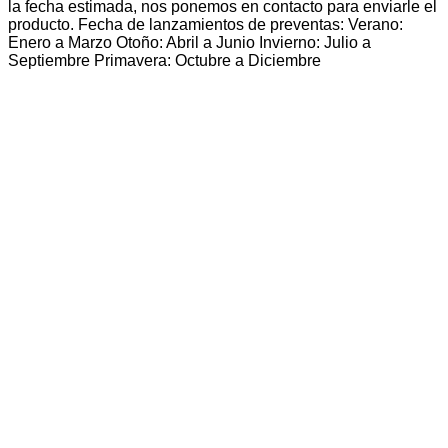
la fecha estimada, nos ponemos en contacto para enviarle el
producto. Fecha de lanzamientos de preventas: Verano:
Enero a Marzo Otoño: Abril a Junio Invierno: Julio a
Septiembre Primavera: Octubre a Diciembre
Primavera 2026
PREVENTA
PREVENTA
PREVENTA
PREVENTA
PREVENTA
PREVENTA
PREVENTA
PREVENTA
Vista rápida
My Hero Academy
Katsuki Bakugo Maximatic – My Hero Academy –
Bandai Banpresto
$
70.843,00
6 cuotas sin interes de
$11.807
Débito/Transf. bancaria 15% Off
$60.217