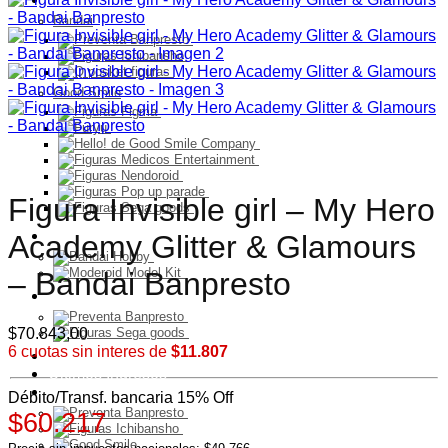
Bandai
Good Smile
Figura Invisible girl – My Hero
Model Kit
Academy Glitter & Glamours
– Bandai Banpresto
PELUCHES
$
70.843,00
6 cuotas sin interes de
$11.807
Franquicia
Ultimos Ingresos
Preventa
Débito/Transf. bancaria 15% Off
$60.217