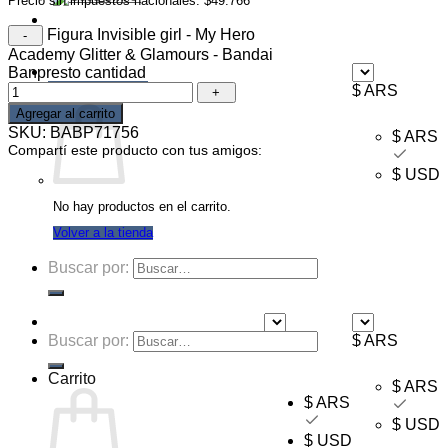
Precio sin impuestos nacionales: $49.766
Ofertas
Figura Invisible girl - My Hero
Mayorista
Academy Glitter & Glamours - Bandai
Banpresto cantidad
Carrito /
$
0,00
$ ARS
Agregar al carrito
SKU:
BABP71756
$ ARS
Compartí este producto con tus amigos:
$ USD
No hay productos en el carrito.
Volver a la tienda
Buscar por:
Buscar por:
$ ARS
$ ARS
Carrito
$ ARS
$ ARS
$ USD
$ USD