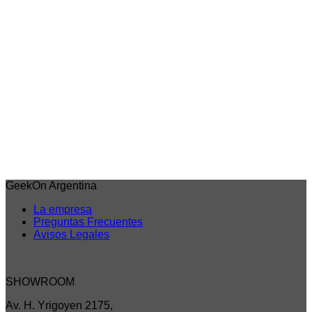
Vista rápida
My Hero Academy
Izuku Midoriya Banpresto – My Hero Academy –
Bandai Banpresto
$
70.843,00
6 cuotas sin interes de
$11.807
Débito/Transf. bancaria 15% Off
$60.217
Precio sin impuestos nacionales: $49.766
Agregar al carrito
GeekOn Argentina
La empresa
Preguntas Frecuentes
Avisos Legales
SHOWROOM
Av. H. Yrigoyen 2175,