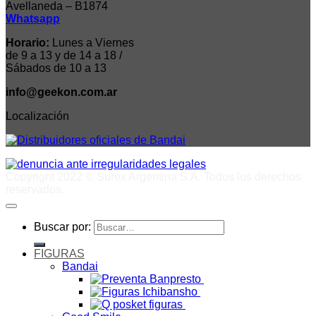
Avellaneda – B1874
Whatsapp
Horario:
Lunes a Viernes
de 9 a 13 y de 14 a 18 /
Sábados de 10 a 13
info@geekon.com.ar
Localización
Copyright 2022 © Surex Argentina S.A. Todos los derechos
reservados.
Buscar por:
FIGURAS
Bandai