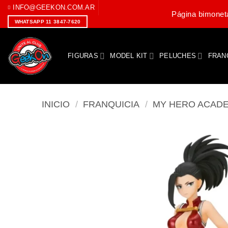
Saltar
INFO@GEEKON.COM.AR
Página bimoneta
al
WHATSAPP 11 3847-7620
contenido
FIGURAS
MODEL KIT
PELUCHES
FRAN
INICIO
/
FRANQUICIA
/
MY HERO ACAD