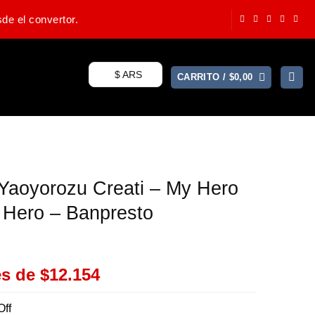
de el convertor.
$ ARS
CARRITO /
$
0,00
Yaoyorozu Creati – My Hero
 Hero – Banpresto
es de
$12.154
Off