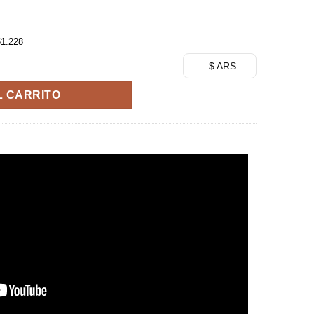
51.228
ati - My Hero Academia Age of Hero - Banpresto cantidad
$ ARS
L CARRITO