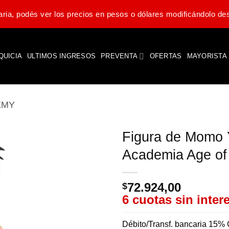
ria, podés ver los precios en pesos o dólares modificándolo des
QUICIA
ULTIMOS INGRESOS
PREVENTA
OFERTAS
MAYORISTA
EMY
Figura de Momo 
Academia Age of
72.924,00
$
6 cuotas sin inter
Débito/Transf. bancaria 15% 