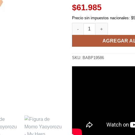
$61.985
Precio sin impuestos nacionales: $
Figura de Momo Yaoyorozu Cre
AGREGAR A
SKU:
BABP19586