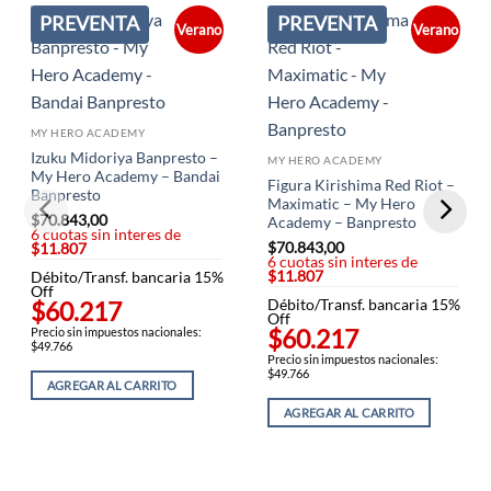
PREVENTA
PREVENTA
Verano
Verano
MY HERO ACADEMY
Izuku Midoriya Banpresto –
MY HERO ACADEMY
My Hero Academy – Bandai
Figura Kirishima Red Riot –
Banpresto
Maximatic – My Hero
$
70.843,00
Academy – Banpresto
6 cuotas sin interes de
$
70.843,00
$11.807
6 cuotas sin interes de
$11.807
Débito/Transf. bancaria 15%
Off
$60.217
Débito/Transf. bancaria 15%
Off
$60.217
Precio sin impuestos nacionales:
$49.766
Precio sin impuestos nacionales:
$49.766
AGREGAR AL CARRITO
AGREGAR AL CARRITO