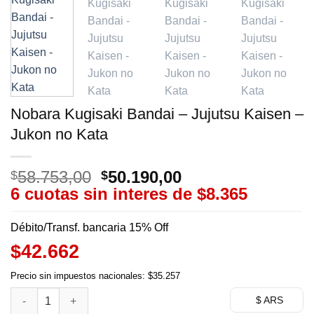
Nobara Kugisaki Bandai – Jujutsu Kaisen –
Jukon no Kata
58.753,00
El
50.190,00
El
$
$
6 cuotas sin interes de
precio
precio
$8.365
original
actual
era:
es:
Débito/Transf. bancaria 15% Off
$58.753,00.
$50.190,00.
$42.662
Precio sin impuestos nacionales: $35.257
Nobara Kugisaki Bandai - Jujutsu Kaisen - Jukon no Kata cant
$ ARS