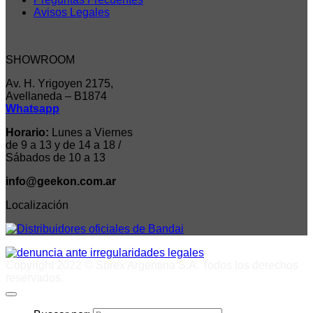
Avisos Legales
SHOWROOM
Av. H. Yrigoyen 2175,
Avellaneda – B1874
Whatsapp
Horario:
Lunes a Viernes
de 9 a 13 y de 14 a 18 /
Sábados de 10 a 13
info@geekon.com.ar
Localización
Copyright 2022 © Surex Argentina S.A. Todos los derechos
reservados.