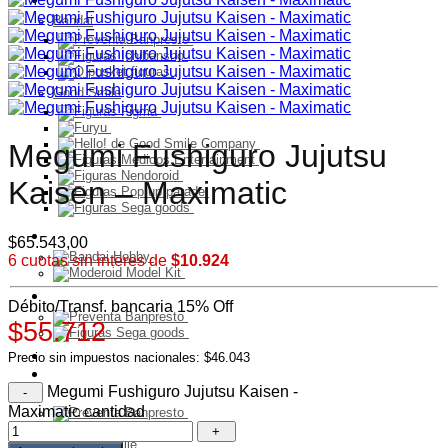
Bandai
Good Smile
Megumi Fushiguro Jujutsu
Kaisen – Maximatic
Model Kit
$
65.543,00
6 cuotas sin interes de
$10.924
PELUCHES
Débito/Transf. bancaria 15% Off
$55.712
Franquicia
Precio sin impuestos nacionales: $46.043
Ultimos Ingresos
Megumi Fushiguro Jujutsu Kaisen -
Preventa
Maximatic cantidad