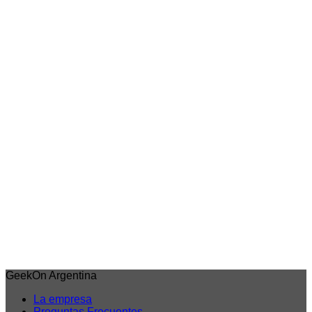
Precio sin impuestos nacionales: $49.766
Agregar al carrito
Vista rápida
Jujutsu Kaisen
Satoru Gojo Sega – Luminasta Extermination –
Jujutsu Kaisen
$
60.960,00
6 cuotas sin interes de
$10.160
Débito/Transf. bancaria 15% Off
$51.816
Precio sin impuestos nacionales: $42.823
Agregar al carrito
GeekOn Argentina
La empresa
Preguntas Frecuentes