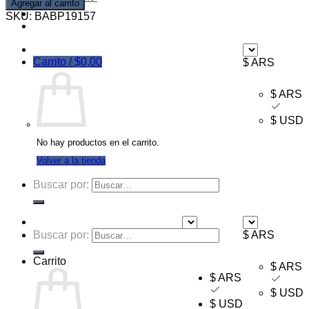
Agregar al carrito
Ofertas
SKU:
BABP19157
Mayorista
Carrito /
$
0,00
$ ARS
$ ARS
$ USD
No hay productos en el carrito.
Volver a la tienda
Buscar por:
Buscar por:
$ ARS
$ ARS
Carrito
$ ARS
$ ARS
$ USD
$ USD