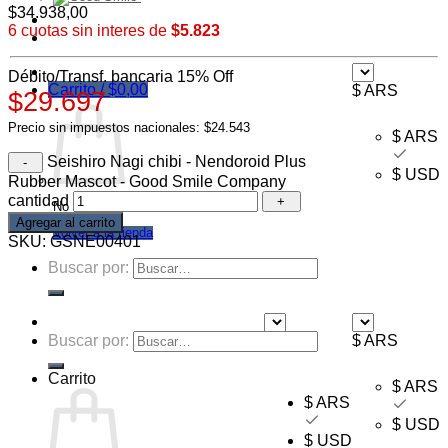
$
34.938,00
Ofertas
6 cuotas sin interes de
$5.823
Mayorista
Débito/Transf. bancaria 15% Off
Carrito /
$
0,00
$ ARS
$29.697
Precio sin impuestos nacionales: $24.543
$ ARS
Seishiro Nagi chibi - Nendoroid Plus
$ USD
Rubber Mascot - Good Smile Company
cantidad
No hay productos en el carrito.
Agregar al carrito
Volver a la tienda
SKU:
GSNE00401
Buscar por:
Buscar por:
$ ARS
$ ARS
Carrito
$ ARS
$ ARS
$ USD
$ USD