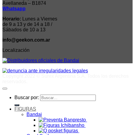
Avellaneda – B1874
Whatsapp
Horario:
Lunes a Viernes
de 9 a 13 y de 14 a 18 /
Sábados de 10 a 13
info@geekon.com.ar
Localización
Copyright 2022 © Surex Argentina S.A. Todos los derechos
reservados.
Buscar por:
FIGURAS
Bandai