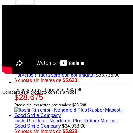
No hay productos en el carrito.
Volver a la tienda
También te recomendamos…
Blue Lock chibi -
PalVerse (Figura sorpresa por unidad)
$
33.735,00
6 cuotas sin interes de
$5.623
Débito/Transf. bancaria 15% Off
Compartí este producto con tus amigos:
$28.675
Precio sin impuestos nacionales: $23.698
Itoshi Rin chibi - Nendoroid Plus Rubber Mascot -
Good Smile Company
$
34.938,00
6 cuotas sin interes de
$5.823