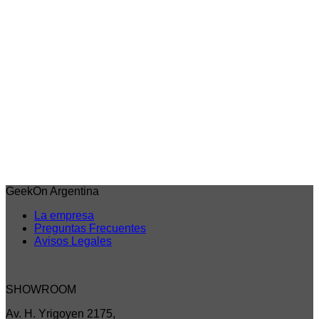
Vista rápida
Blue Lock
Blue Lock chibi – PalVerse (Figura sorpresa por
unidad)
$
33.735,00
6 cuotas sin interes de
$5.623
Débito/Transf. bancaria 15% Off
$28.675
Precio sin impuestos nacionales: $23.698
Agregar al carrito
GeekOn Argentina
La empresa
Preguntas Frecuentes
Avisos Legales
SHOWROOM
Av. H. Yrigoyen 2175,