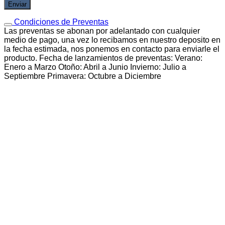
Condiciones de Preventas
Las preventas se abonan por adelantado con cualquier
medio de pago, una vez lo recibamos en nuestro deposito en
la fecha estimada, nos ponemos en contacto para enviarle el
producto. Fecha de lanzamientos de preventas: Verano:
Enero a Marzo Otoño: Abril a Junio Invierno: Julio a
Septiembre Primavera: Octubre a Diciembre
Vista rápida
Blue Lock
Itoshi Rin chibi – Nendoroid Plus Rubber Mascot –
Good Smile Company
$
34.938,00
6 cuotas sin interes de
$5.823