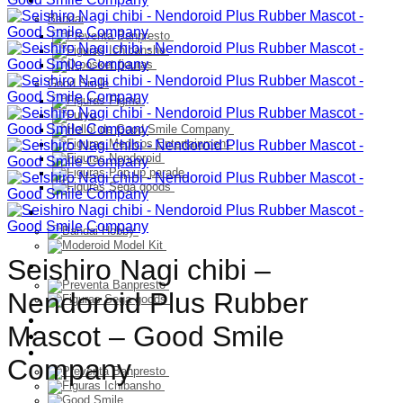
Bandai
Good Smile
Model Kit
Seishiro Nagi chibi –
PELUCHES
Nendoroid Plus Rubber
Franquicia
Mascot – Good Smile
Ultimos Ingresos
Preventa
Company