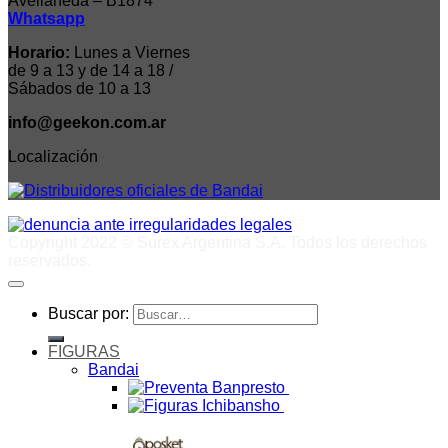
Avellaneda – B1874
Whatsapp
Horario:
Lunes a Viernes
de 9 a 13 y de 14 a 18 /
Sábados de 10 a 13
info@geekon.com.ar
Localización
Copyright 2022 © Surex Argentina S.A. Todos los derechos
reservados.
Buscar por:
FIGURAS
Bandai