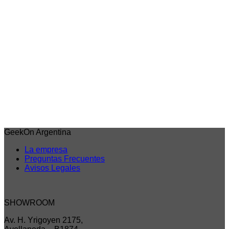
Vista rápida
Dandadan
Serponiano – Big Sofvimates – Dan Da Dan
$
70.843,00
6 cuotas sin interes de
$11.807
Débito/Transf. bancaria 15% Off
$60.217
Precio sin impuestos nacionales: $49.766
Agregar al carrito
GeekOn Argentina
La empresa
Preguntas Frecuentes
Avisos Legales
SHOWROOM
Av. H. Yrigoyen 2175,