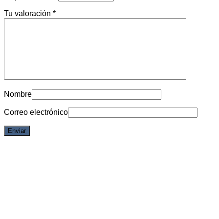
Tu valoración
*
Nombre
Correo electrónico
PREVENTA
PREVENTA
PREVENTA
PREVENTA
Vista rápida
Dandadan