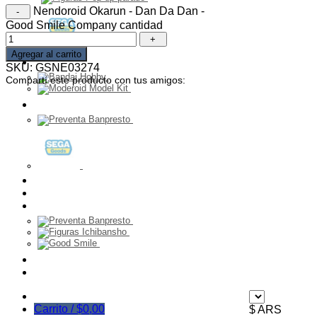
Nendoroid Okarun - Dan Da Dan -
Good Smile Company cantidad
Agregar al carrito
Model Kit
SKU:
GSNE03274
Compartí este producto con tus amigos:
PELUCHES
Franquicia
Ultimos Ingresos
Preventa
Ofertas
Mayorista
Carrito /
$
0,00
$ ARS