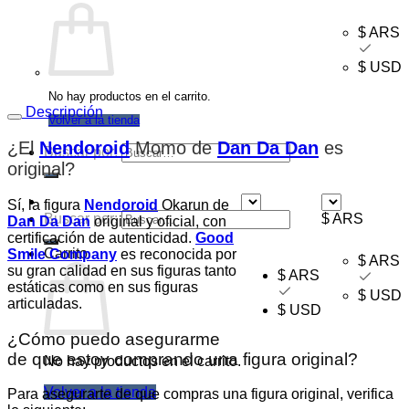
$ ARS
$ USD
No hay productos en el carrito.
Descripción
Volver a la tienda
¿El
Nendoroid
Momo de
Dan Da Dan
es
Buscar por:
original
?
Sí, la figura
Nendoroid
Okarun de
Buscar por:
$ ARS
$ ARS
Dan Da Dan
original y oficial, con
certificación de autenticidad.
Good
Carrito
Smile Company
es reconocida por
$ ARS
su gran calidad en sus figuras tanto
$ ARS
estáticas como en sus figuras
$ USD
articuladas.
$ USD
¿Cómo puedo asegurarme
de que estoy comprando una figura original?
No hay productos en el carrito.
Volver a la tienda
Para asegurarte de que compras una figura original, verifica