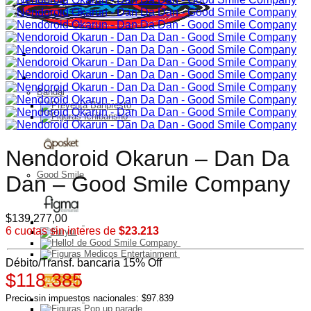
FIGURAS
Bandai
Nendoroid Okarun – Dan Da
Good Smile
Dan – Good Smile Company
$
139.277,00
6 cuotas sin interes de
$23.213
Débito/Transf. bancaria 15% Off
$118.385
Precio sin impuestos nacionales: $97.839