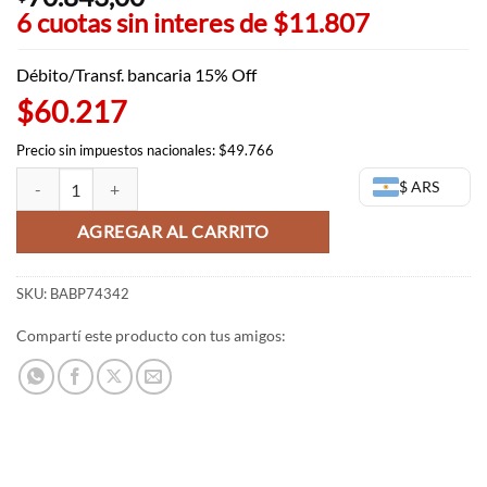
6 cuotas sin interes de
$11.807
Débito/Transf. bancaria 15% Off
$60.217
Precio sin impuestos nacionales: $49.766
Momo Ayase figura - Glitter and Glamours - Dan Da Dan cantidad
$ ARS
AGREGAR AL CARRITO
SKU:
BABP74342
Compartí este producto con tus amigos: