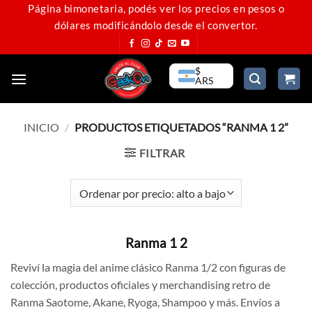
Saltar
Página bimonetaria, podés ver los precios en pesos o
dólares modificándolo desde el convertor.
al
contenido
$
ARS
INICIO
/
PRODUCTOS ETIQUETADOS “RANMA 1 2”
FILTRAR
Ranma 1 2
Reviví la magia del anime clásico Ranma 1/2 con figuras de
colección, productos oficiales y merchandising retro de
Ranma Saotome, Akane, Ryoga, Shampoo y más. Envíos a