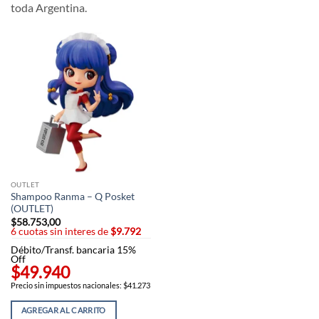
toda Argentina.
OUTLET
Shampoo Ranma – Q Posket
(OUTLET)
$
58.753,00
6 cuotas sin interes de
$9.792
Débito/Transf. bancaria 15%
Off
$49.940
Precio sin impuestos nacionales: $41.273
AGREGAR AL CARRITO