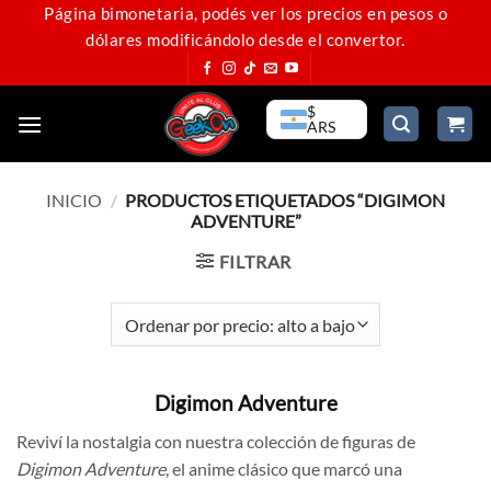
Saltar
Página bimonetaria, podés ver los precios en pesos o
dólares modificándolo desde el convertor.
al
contenido
$
ARS
INICIO
/
PRODUCTOS ETIQUETADOS “DIGIMON
ADVENTURE”
FILTRAR
Digimon Adventure
Reviví la nostalgia con nuestra colección de figuras de
Digimon Adventure
, el anime clásico que marcó una