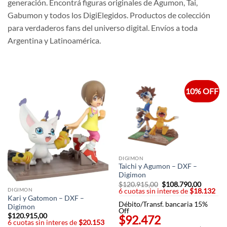
generación. Encontrá figuras originales de Agumon, Tai,
Gabumon y todos los DigiElegidos. Productos de colección
para verdaderos fans del universo digital. Envíos a toda
Argentina y Latinoamérica.
10% OFF
DIGIMON
Taichi y Agumon – DXF –
Digimon
$
120.915,00
El
$
108.790,00
El
DIGIMON
6 cuotas sin interes de
precio
$18.132
precio
original
actual
Kari y Gatomon – DXF –
Débito/Transf. bancaria 15%
era:
es:
Digimon
Off
$120.915,00.
$108.79
$
120.915,00
$92.472
6 cuotas sin interes de
$20.153