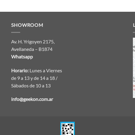
SHOWROOM
Av. H. Yrigoyen 2175,
Avellaneda – B1874
Whatsapp
Horario:
Lunes a Viernes
de 9 a 13 y de 14 a 18 /
Sábados de 10 a 13
info@geekon.com.ar