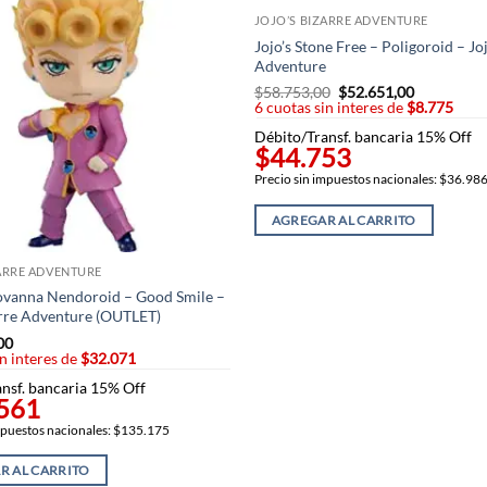
JOJO’S BIZARRE ADVENTURE
Jojo’s Stone Free – Poligoroid – Jo
Adventure
$
58.753,00
El
$
52.651,00
El
6 cuotas sin interes de
precio
$8.775
precio
original
actual
Débito/Transf. bancaria 15% Off
era:
es:
$44.753
$58.753,00.
$52.651,00
Precio sin impuestos nacionales: $36.98
AGREGAR AL CARRITO
ZARRE ADVENTURE
ovanna Nendoroid – Good Smile –
arre Adventure (OUTLET)
00
in interes de
$32.071
nsf. bancaria 15% Off
561
mpuestos nacionales: $135.175
R AL CARRITO