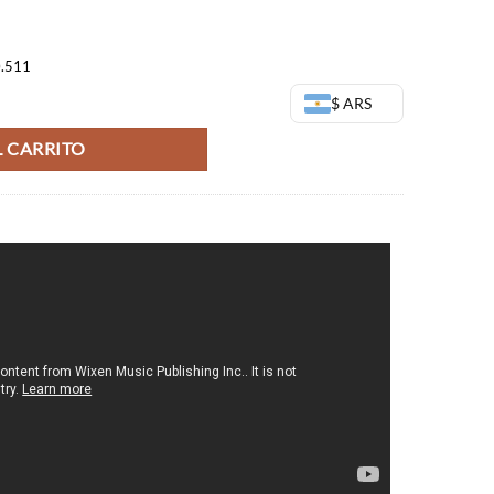
3,00.
$57.669,00.
0.511
rre Adventure Stone Ocean cantidad
$ ARS
 CARRITO