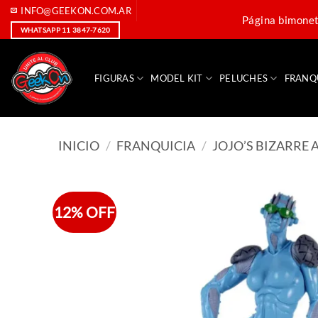
Saltar
INFO@GEEKON.COM.AR
Página bimoneta
al
WHATSAPP 11 3847-7620
contenido
FIGURAS
MODEL KIT
PELUCHES
FRANQ
INICIO
/
FRANQUICIA
/
JOJO’S BIZARRE
12% OFF