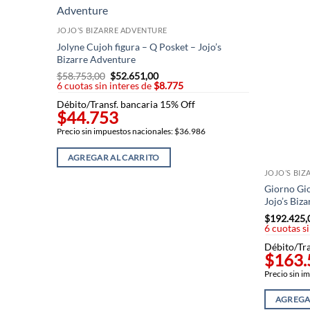
JOJO’S BIZARRE ADVENTURE
Jolyne Cujoh figura – Q Posket – Jojo’s
Bizarre Adventure
$
58.753,00
El
$
52.651,00
El
6 cuotas sin interes de
precio
$8.775
precio
original
actual
Débito/Transf. bancaria 15% Off
era:
es:
$44.753
$58.753,00.
$52.651,00.
Precio sin impuestos nacionales: $36.986
AGREGAR AL CARRITO
JOJO’S BI
Giorno Gi
Jojo’s Biz
$
192.425,
6 cuotas s
Débito/Tra
$163.
Precio sin i
AGREGA