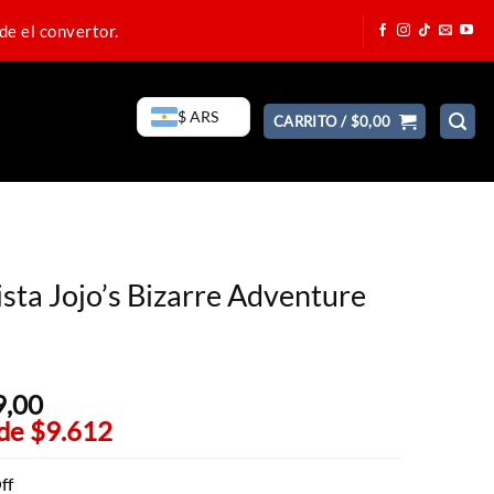
de el convertor.
$ ARS
CARRITO /
$
0,00
sta Jojo’s Bizarre Adventure
9,00
El
 de
$9.612
precio
actual
es:
ff