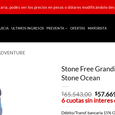
ria, podés ver los precios en pesos o dólares modificándolo des
UICIA
ULTIMOS INGRESOS
PREVENTA
OFERTAS
MAYORISTA
 ADVENTURE
Stone Free Grandi
Stone Ocean
65.543,00
El
57.66
$
$
6 cuotas sin interes
precio
original
era:
Débito/Transf. bancaria 15% O