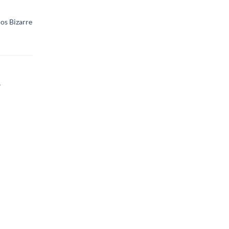
jos Bizarre
.
6