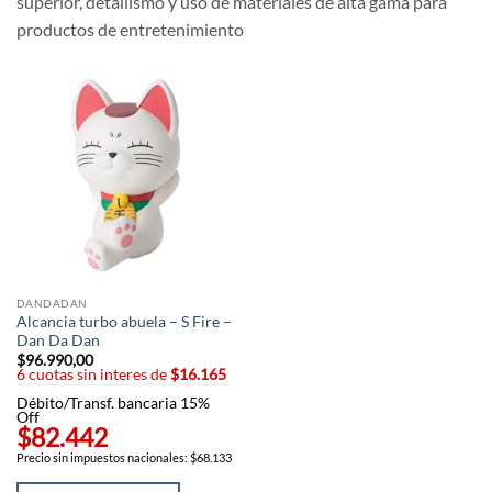
superior, detallismo y uso de materiales de alta gama para
productos de entretenimiento
DANDADAN
Alcancia turbo abuela – S Fire –
Dan Da Dan
$
96.990,00
6 cuotas sin interes de
$16.165
Débito/Transf. bancaria 15%
Off
$82.442
Precio sin impuestos nacionales: $68.133