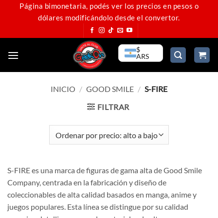
Saltar
Página bimonetaria, podés ver los precios en pesos o
dólares modificándolo desde el convertor.
al
contenido
$
ARS
INICIO
/
GOOD SMILE
/
S-FIRE
FILTRAR
S-FIRE es una marca de figuras de gama alta de Good Smile
Company, centrada en la fabricación y diseño de
coleccionables de alta calidad basados en manga, anime y
juegos populares. Esta línea se distingue por su calidad