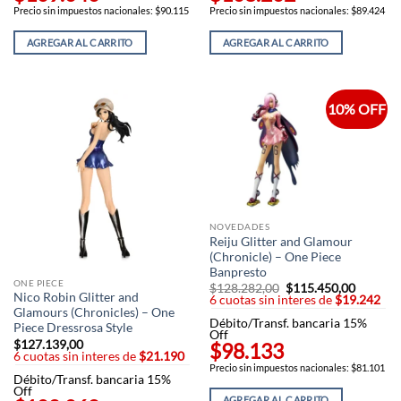
Precio sin impuestos nacionales: $90.115
Precio sin impuestos nacionales: $89.424
AGREGAR AL CARRITO
AGREGAR AL CARRITO
10% OFF
NOVEDADES
Reiju Glitter and Glamour
(Chronicle) – One Piece
Banpresto
ONE PIECE
$
128.282,00
El
$
115.450,00
El
Nico Robin Glitter and
6 cuotas sin interes de
precio
$19.242
precio
original
actual
Glamours (Chronicles) – One
Débito/Transf. bancaria 15%
era:
es:
Piece Dressrosa Style
Off
$128.282,00.
$115.45
$
127.139,00
$98.133
6 cuotas sin interes de
$21.190
Precio sin impuestos nacionales: $81.101
Débito/Transf. bancaria 15%
Off
AGREGAR AL CARRITO