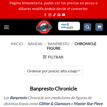
Saltar
Página bimonetaria, podés ver los precios en pesos o
dólares modificándolo desde el convertor.
al
contenido
$
ARS
INICIO
/
BANDAI
/
BANPRESTO
/
CHRONICLE
FIGURE
FILTRAR
Banpresto Chronicle
Las
Banpresto
Chronicle son reediciones de figuras de
distintas líneas como
Glitter & Glamours
o
Master Star Piece