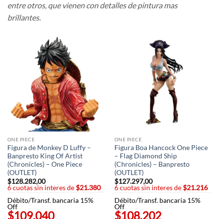
entre otros, que vienen con detalles de pintura mas
brillantes.
ONE PIECE
ONE PIECE
Figura de Monkey D Luffy –
Figura Boa Hancock One Piece
Banpresto King Of Artist
– Flag Diamond Ship
(Chronicles) – One Piece
(Chronicles) – Banpresto
(OUTLET)
(OUTLET)
$
128.282,00
$
127.297,00
6 cuotas sin interes de
$21.380
6 cuotas sin interes de
$21.216
Débito/Transf. bancaria 15%
Débito/Transf. bancaria 15%
Off
Off
$109.040
$108.202