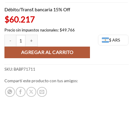
Débito/Transf. bancaria 15% Off
$60.217
Precio sin impuestos nacionales: $49.766
Figura de Kaneki Ken - Tokyo Ghoul Grandista - Bandai Banpresto can
$ ARS
AGREGAR AL CARRITO
SKU:
BABP71711
Compartí este producto con tus amigos: