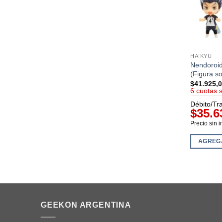
HAIKYU
Nendoroid
(Figura s
$
41.925,
6 cuotas 
Débito/Tr
$35.6
Precio sin 
AGREG
GEEKON ARGENTINA