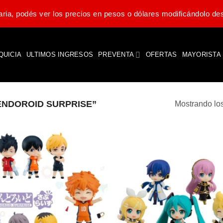
ria, podés ver los precios en pesos o dólares modificándolo des
QUICIA
ULTIMOS INGRESOS
PREVENTA
OFERTAS
MAYORISTA
NDOROID SURPRISE”
Mostrando los