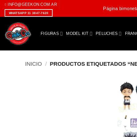
Saltar
INFO@GEEKON.COM.AR
Página bimoneta
al
WHATSAPP 11 3847-7620
contenido
FIGURAS
MODEL KIT
PELUCHES
FRAN
INICIO
/
PRODUCTOS ETIQUETADOS “NE