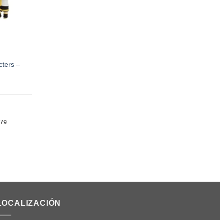
cters –
779
LOCALIZACIÓN