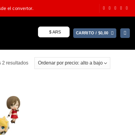
de el convertor.
$ ARS
CARRITO /
$
0,00
 2 resultados
Ordenado
por
precio:
de
mayor
a
menor