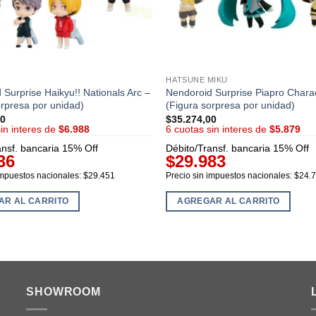
HATSUNE MIKU
 Surprise Haikyu!! Nationals Arc –
Nendoroid Surprise Piapro Chara
orpresa por unidad)
(Figura sorpresa por unidad)
00
$
35.274,00
sin interes de
$6.988
6 cuotas sin interes de
$5.879
ansf. bancaria 15% Off
Débito/Transf. bancaria 15% Off
36
$29.983
impuestos nacionales: $29.451
Precio sin impuestos nacionales: $24.
AR AL CARRITO
AGREGAR AL CARRITO
SHOWROOM