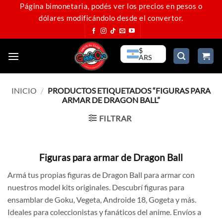
Saltar
Página bimonetaria, podés ver los precios en pesos o
dólares modificándolo desde el convertor.
al
contenido
$
ARS
INICIO
/
PRODUCTOS ETIQUETADOS “FIGURAS PARA
ARMAR DE DRAGON BALL”
FILTRAR
Figuras para armar de Dragon Ball
Armá tus propias figuras de Dragon Ball para armar con
nuestros model kits originales. Descubrí figuras para
ensamblar de Goku, Vegeta, Androide 18, Gogeta y más.
Ideales para coleccionistas y fanáticos del anime. Envíos a