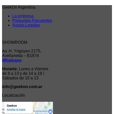
GeekOn Argentina
La empresa
Preguntas Frecuentes
Avisos Legales
SHOWROOM
Av. H. Yrigoyen 2175,
Avellaneda – B1874
Whatsapp
Horario:
Lunes a Viernes
de 9 a 13 y de 14 a 18 /
Sábados de 10 a 13
info@geekon.com.ar
Localización