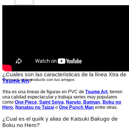
No hay productos en el carrito.
Volver a la tienda
Descripción
¿La figura de Bakugo
Tsume Art
es original
?
Sí, la figura de Bakugo Tsume es original y oficial.
¿Cuales son las características de la línea Xtra de
Compartí este producto con tus amigos:
Tsume Art
?
Xtra es una lineas de figuras en PVC de
Tsume Art
, tienen
una calidad espectacular y trabaja series muy populares
como
One Piece
,
Saint Seiya
,
Naruto
,
Batman
,
Boku no
Hero
,
Nanatsu no Taizai
o
One Punch Man
entre otras.
¿Cual es el quirk y alias de Katsuki Bakugo
de
Boku no Hero?