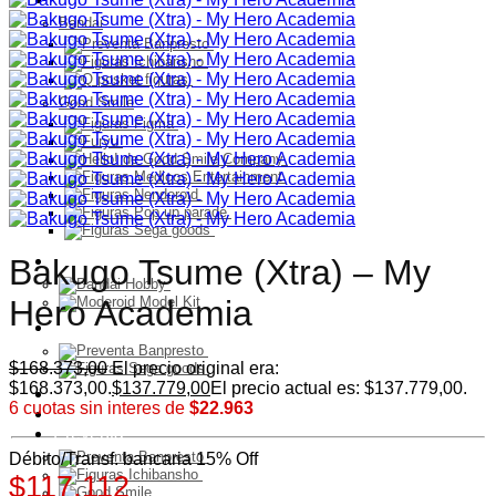
Bandai
Good Smile
Model Kit
Bakugo Tsume (Xtra) – My
Hero Academia
PELUCHES
$
168.373,00
El precio original era:
$168.373,00.
$
137.779,00
El precio actual es: $137.779,00.
Franquicia
6 cuotas sin interes de
$22.963
Ultimos Ingresos
Preventa
Débito/Transf. bancaria 15% Off
$117.112