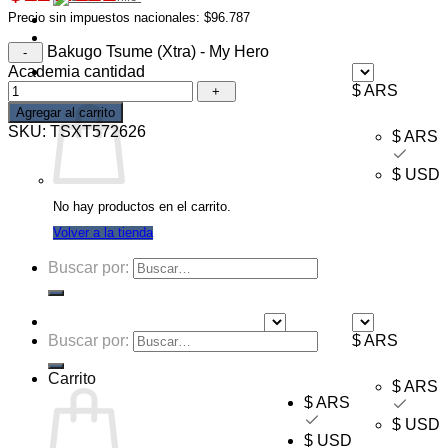
Precio sin impuestos nacionales: $96.787
Ofertas
Mayorista
Bakugo Tsume (Xtra) - My Hero
Academia cantidad
Carrito /
$
0,00
$ ARS
Agregar al carrito
SKU:
TSXT572626
$ ARS
$ USD
No hay productos en el carrito.
Volver a la tienda
Buscar por:
Buscar por:
$ ARS
$ ARS
Carrito
$ ARS
$ ARS
$ USD
$ USD