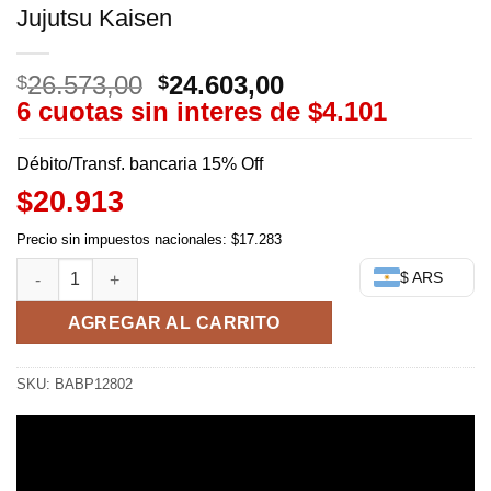
Jujutsu Kaisen
26.573,00
El
24.603,00
El
$
$
6 cuotas sin interes de
precio
precio
$4.101
original
actual
era:
es:
Débito/Transf. bancaria 15% Off
$26.573,00.
$24.603,00.
$20.913
Precio sin impuestos nacionales: $17.283
Megumi Fushiguro chibi - Q posket Petit - Jujutsu Kaisen cant
$ ARS
AGREGAR AL CARRITO
SKU:
BABP12802