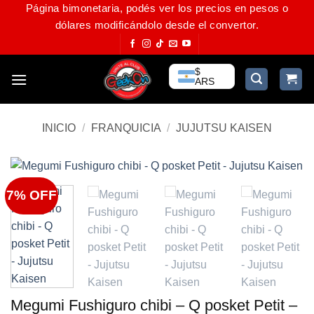
Página bimonetaria, podés ver los precios en pesos o
Saltar
dólares modificándolo desde el convertor.
al
contenido
$
ARS
INICIO
/
FRANQUICIA
/
JUJUTSU KAISEN
7% OFF
Megumi Fushiguro chibi – Q posket Petit –