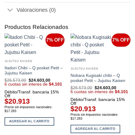
Valoraciones (0)
Productos Relacionados
7% OFF
7% OFF
JUJUTSU KAISEN
Itadori Chibi – Q posket Petit –
JUJUTSU KAISEN
Jujutsu Kaisen
Nobara Kugisaki chibi – Q
$
26.573,00
El
$
24.603,00
El
posket Petit – Jujutsu Kaisen
6 cuotas sin interes de
precio
$4.101
precio
$
26.573,00
El
$
24.603,00
El
original
actual
6 cuotas sin interes de
precio
$4.101
precio
Débito/Transf. bancaria 15%
era:
es:
original
actual
Off
$26.573,00.
$24.603,00.
$20.913
Débito/Transf. bancaria 15%
era:
es:
Off
$26.573,00.
$24.603,
$20.913
Precio sin impuestos nacionales:
$17.283
Precio sin impuestos nacionales:
$17.283
AGREGAR AL CARRITO
AGREGAR AL CARRITO