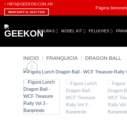
Saltar
INFO@GEEKON.COM.AR
Página bimoneta
al
WHATSAPP 11 3847-7620
contenido
FIGURAS
MODEL KIT
PELUCHES
FRAN
INICIO
/
FRANQUICIA
/
DRAGON BALL