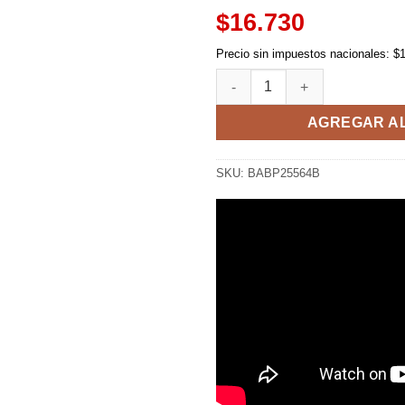
$16.730
Precio sin impuestos nacionales: $
Figura Lunch Dragon Ball - WC
AGREGAR A
SKU:
BABP25564B