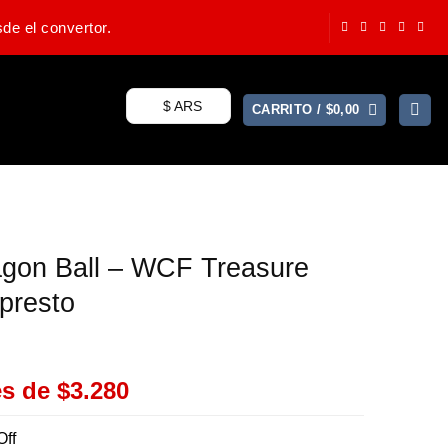
de el convertor.
$ ARS
CARRITO /
$
0,00
agon Ball – WCF Treasure
npresto
es de
$3.280
Off