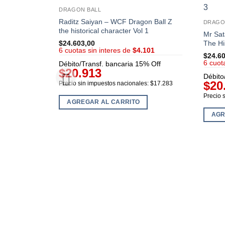
DRAGON BALL
Raditz Saiyan – WCF Dragon Ball Z
DRAGO
the historical character Vol 1
Mr Sa
The Hi
$
24.603,00
6 cuotas sin interes de
$4.101
$
24.6
6 cuot
Débito/Transf. bancaria 15% Off
$20.913
Débito
$20
Precio sin impuestos nacionales: $17.283
Precio 
AGREGAR AL CARRITO
AGR