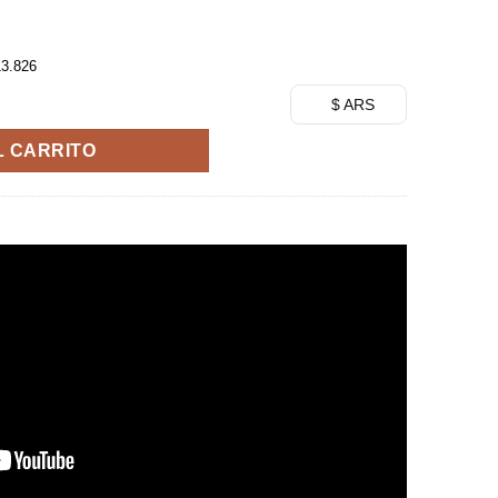
13.826
F Treasure Rally Vol 3 - Banpresto cantidad
$ ARS
L CARRITO