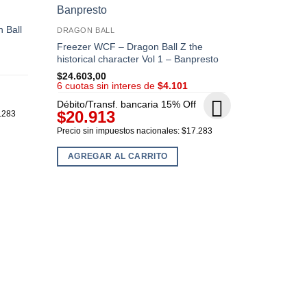
 Ball
DRAGON BALL
Freezer WCF – Dragon Ball Z the
historical character Vol 1 – Banpresto
$
24.603,00
6 cuotas sin interes de
$4.101
Débito/Transf. bancaria 15% Off
$20.913
7.283
Precio sin impuestos nacionales: $17.283
DRAGON BAL
AGREGAR AL CARRITO
Gran Saiyam
WCF Treasur
(OUTLET)
$
24.603,00
6 cuotas sin
Débito/Tran
$20.91
Precio sin im
AGREGAR