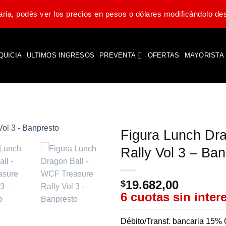
ria, podés ver los precios en pesos o dólares modificándolo des
QUICIA
ULTIMOS INGRESOS
PREVENTA
OFERTAS
MAYORISTA
Figura Lunch Dr
Rally Vol 3 – Ba
19.682,00
$
6 cuotas sin inter
Débito/Transf. bancaria 15% 