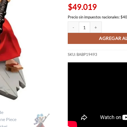
$65.54
$49.019
Precio sin impuestos nacionales: $4
Figura de Yamato One Piece - Sen
AGREGAR AL
SKU:
BABP19493