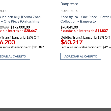
ADES
NOVEDADES
 Ichiban Kuji (Forma Zoan
Zoro figura – One Piece – Battle
) – One Piece (Onigashima)
Collection – Banpresto
29,00
El
$
172.000,00
El
$
70.843,00
s sin interes de
precio
$28.667
precio
6 cuotas sin interes de
$11.807
original
actual
/Transf. bancaria 15% Off
Débito/Transf. bancaria 15% Off
era:
es:
6.200
$60.217
$225.729,00.
$172.000,00.
sin impuestos nacionales: $120.826
Precio sin impuestos nacionales: $49.
EGAR AL CARRITO
AGREGAR AL CARRITO