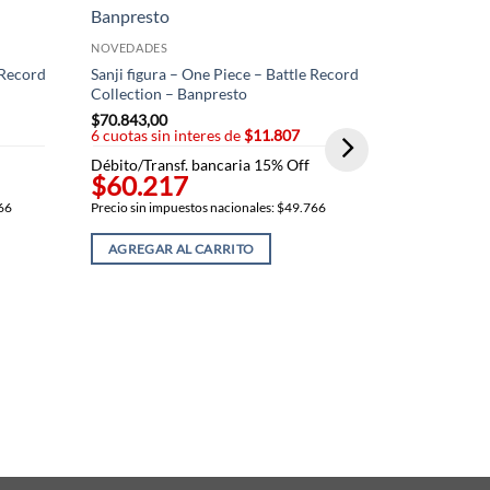
NOVEDADES
 Record
Sanji figura – One Piece – Battle Record
Collection – Banpresto
$
70.843,00
6 cuotas sin interes de
$11.807
Débito/Transf. bancaria 15% Off
$60.217
NOVEDADES
766
Precio sin impuestos nacionales: $49.766
Monkey D Lu
– One Piece
AGREGAR AL CARRITO
$
70.843,00
6 cuotas sin
Débito/Trans
$60.21
Precio sin imp
AGREGAR 