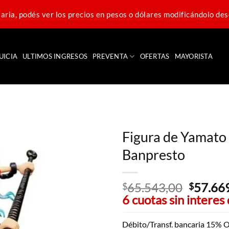
ria, podés ver los precios en pesos o dólares modificándolo des
UICIA
ULTIMOS INGRESOS
PREVENTA
OFERTAS
MAYORISTA
Figura de Yamato
Banpresto
65.543,00
El
57.66
$
$
6 cuotas sin interes
precio
original
era:
Débito/Transf. bancaria 15% O