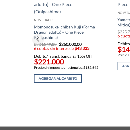
NOVED
Yamato
NOVEDADES
Mitica
Momonosuke Ichiban Kuji (Forma
$
225.7
Dragon adulto) – One Piece
6 cuota
(Onigashima)
Débito
$
384.849,00
El
$
260.000,00
El
$14
6 cuotas sin interes de
precio
$43.333
precio
original
actual
Precio 
Débito/Transf. bancaria 15% Off
era:
es:
$221.000
$384.849,00.
$260.000,00.
AGR
Precio sin impuestos nacionales: $182.645
AGREGAR AL CARRITO