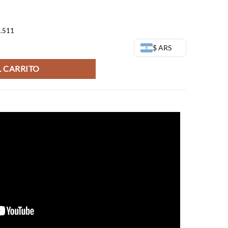
3,00.
$57.669,00.
0.511
kozekkei Banpresto cantidad
$ ARS
 CARRITO