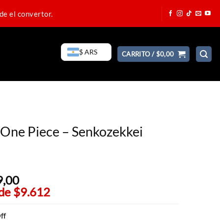
de el convertor.
$ ARS
CARRITO /
$
0,00
 One Piece – Senkozekkei
9,00
El
 de
$9.612
precio
actual
es:
ff