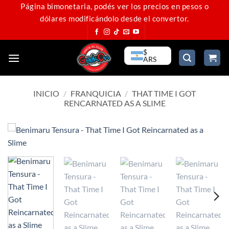
Saltar
Página bimonetaria, podés ver los precios en pesos o
dólares modificándolo desde el convertor.
al
contenido
$
ARS
INICIO
/
FRANQUICIA
/
THAT TIME I GOT
RENCARNATED AS A SLIME