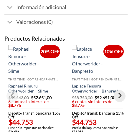
Información adicional
Valoraciones (0)
Productos Relacionados
20% OFF
10% OFF
THAT TIME I GOT RENCARNATED AS A SLIME
THAT TIME I GOT RENCARNATED AS A SLIME
Raphael Rimuru –
Laplace Tensura –
Otherworlder – Slime
Otherworlder – Banpresto
$
65.543,00
El
$
52.651,00
El
$
58.753,00
El
$
52.651,00
El
6 cuotas sin interes de
precio
precio
6 cuotas sin interes de
precio
precio
$8.775
original
actual
$8.775
original
actual
era:
es:
era:
es:
Débito/Transf. bancaria 15%
$65.543,00.
$52.651,00.
Débito/Transf. bancaria 15%
$58.753,00.
$52.651,
Off
Off
$44.753
$44.753
Precio sin impuestos nacionales:
Precio sin impuestos nacionales:
$36.986
$36.986