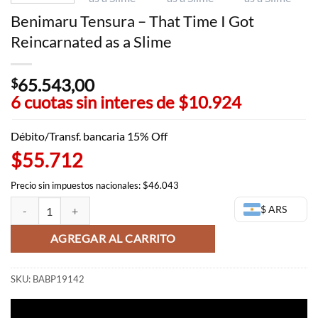
Benimaru Tensura – That Time I Got
Reincarnated as a Slime
65.543,00
$
6 cuotas sin interes de
$10.924
Débito/Transf. bancaria 15% Off
$55.712
Precio sin impuestos nacionales: $46.043
Benimaru Tensura - That Time I Got Reincarnated as a Slime cantidad
$ ARS
AGREGAR AL CARRITO
SKU:
BABP19142