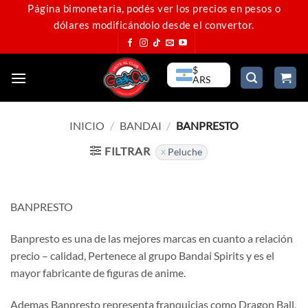
Saltar
Página bimonetaria, podés ver los precios en pesos o
dólares modificándolo desde el convertor.
al
contenido
$
ARS
INICIO
/
BANDAI
/
BANPRESTO
FILTRAR
Peluche
BANPRESTO
Banpresto es una de las mejores marcas en cuanto a relación
precio – calidad, Pertenece al grupo Bandai Spirits y es el
mayor fabricante de figuras de anime.
Ademas Banpresto representa franquicias como Dragon Ball,