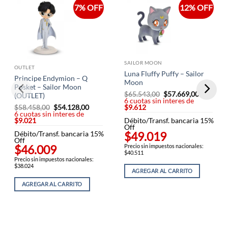
7% OFF
12% OFF
SAILOR MOON
OUTLET
Luna Fluffy Puffy – Sailor
Principe Endymion – Q
Moon
Posket – Sailor Moon
$
65.543,00
El
$
57.669,00
El
(OUTLET)
6 cuotas sin interes de
precio
precio
$
58.458,00
El
$
54.128,00
El
$9.612
original
actual
6 cuotas sin interes de
precio
precio
era:
es:
$9.021
original
actual
Débito/Transf. bancaria 15%
$65.543,00.
$57.669,
era:
es:
Off
$49.019
Débito/Transf. bancaria 15%
$58.458,00.
$54.128,00.
Off
$46.009
Precio sin impuestos nacionales:
$40.511
Precio sin impuestos nacionales:
$38.024
AGREGAR AL CARRITO
AGREGAR AL CARRITO