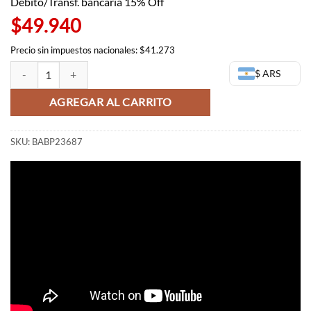
Débito/Transf. bancaria 15% Off
$49.940
Precio sin impuestos nacionales: $41.273
Chibiusa Q Posket - Sailor Moon (OUTLET) cantidad
$ ARS
AGREGAR AL CARRITO
SKU:
BABP23687